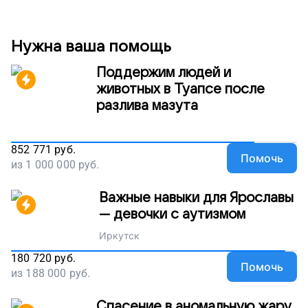
этого они по-новому взглянули друг на друга,
стали ближе и роднее. Мы организуем такие
квесты специально для приемных семей, чтобы
помочь им наладить отношения и выйти из
Нужна ваша помощь
кризиса. Сейчас мы продолжаем собирать деньги
на квестов. Помогите родителям и подросткам
Поддержим людей и
найти общий язык, поддержите наш проект!
животных в Туапсе после
разлива мазута
852 771
руб.
Помочь
из
1 000 000
руб.
Важные навыки для Ярославы
— девочки с аутизмом
Иркутск
180 720
руб.
Помочь
из
188 000
руб.
Спасение в аномальную жару