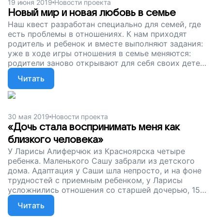
19 июня 2019
Новости проекта
Новый мир и новая любовь в семье
Наш квест разработан специально для семей, где
есть проблемы в отношениях. К нам приходят
родитель и ребенок и вместе выполняют задания:
уже в ходе игры отношения в семье меняются:
родители заново открывают для себя своих детей.
А дети – родителей. Сейчас мы продолжаем
Читать
собирать деньги, чтобы семьи в кризисе снова
научились понимать и любить друг друга.
Поддержите наш проект!
30 мая 2019
Новости проекта
«Дочь стала воспринимать меня как
близкого человека»
У Ларисы Алиферчюк из Красноярска четыре
ребенка. Маленького Сашу забрали из детского
дома. Адаптация у Саши шла непросто, и на фоне
трудностей с приемным ребенком, у Ларисы
усложнились отношения со старшей дочерью, 15-
летней Эвелиной. Мама и дочь прошли наш
Читать
семейный квест, чтобы найти общий язык. После