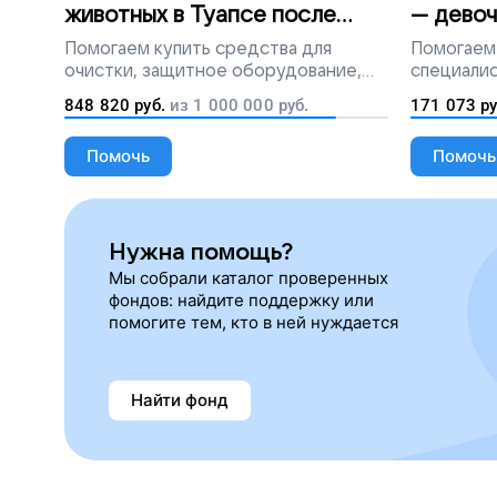
животных в Туапсе после
— девоч
разлива мазута
Помогаем
купить средства для
Помогаем
очистки, защитное оборудование,
специалис
лекарства, корм и предметы первой
848 820
руб.
из
1 000 000
руб.
171 073
ру
необходимости
Помочь
Помочь
Нужна помощь?
Мы собрали каталог проверенных
фондов: найдите поддержку или
помогите тем, кто в ней нуждается
Найти фонд