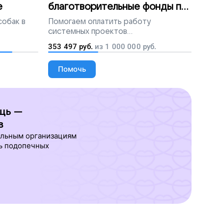
е
благотворительные фонды по
всей России
собак в
Помогаем
оплатить работу
системных проектов
благотворительных организаций
353 497
руб.
из
1 000 000
руб.
Помочь
щь —
в
ельным организациям
ь подопечных