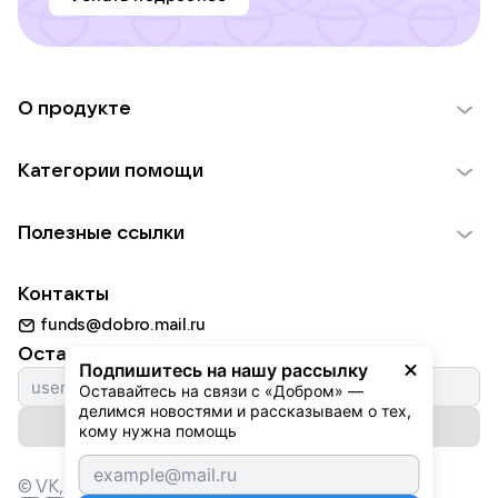
О продукте
О проекте VK Добро
Категории помощи
Отчеты VK Добро
Детям
Использование материалов
Полезные ссылки
Взрослым
Обратная связь
Найти фонд
Пожилым
Контакты
Для НКО
Волонтеры
Животным
funds@dobro.mail.ru
Партнерам
Добрый день
Оставайтесь с нами
Природе
Подпишитесь на нашу рассылку
Истории
Оставайтесь на связи с «Добром» — 
Культуре
делимся новостями и рассказываем о тех, 
Автоплатежи
Подписаться на рассылку
Фондам
кому нужна помощь
© VK,
2026
г. Все права защищены.