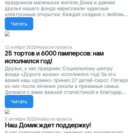
праздников маленькие жители Дома и давние
друзья нашего фонда нарисовали чудесные
электронные открытки. Каждая создана с любовью
и верой в чудеса. Ваша поддержка даст
Читать
уверенность в том, что наши маленькие
подопечные – дети-сироты, приезжающие на
лечение в Москву со всей России, – встретят
Новый год в тепле и заботе. Сейчас наш сбор
12 ноября 2022
Новости проекта
продолжается. Пусть Дом для жизни живет и
25 тортов и 6000 памперсов: нам
помогает детям!
исполнился год!
Друзья, у нас праздник: Социальному центру
фонда «Дорога жизни» исполнился год! За это
время наш «домик» принял 27 детей-сирот. Пятеро
из них после лечения уехали в приемные семьи.
Делимся с вами важной статистикой и благодарим
за помощь. Сейчас наш сбор продолжается.
Читать
Поддержите проект. Пусть «Дом для жизни»
живет и помогает детям!
5 октября 2022
Новости проекта
Наш Домик ждет поддержку!
У нас отличная новость: недавно нас поддержала