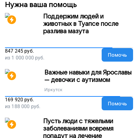
и все они ждут важных обследований, приходят в
Нужна ваша помощь
себя после тяжелых операций. Поддержите наш
проект. Пусть «Дом для жизни» живет и помогает
Поддержим людей и
детям!
животных в Туапсе после
разлива мазута
847 245
руб.
Помочь
из
1 000 000
руб.
Важные навыки для Ярославы
— девочки с аутизмом
Иркутск
169 920
руб.
Помочь
из
188 000
руб.
Пусть люди с тяжелыми
заболеваниями вовремя
попадут на лечение