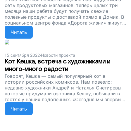
сеть продуктовых магазинов: теперь целых три
месяца наши ребята будут получать свежие
полезные продукты с доставкой прямо в Домик. В
социальном центре фонда «Дорога жизни» живут
дети-сироты из разных регионов России,
Читать
приехавшие в Москву на лечение. Друзья, даже
небольшой вклад позволит нам продолжать
работу. Поддержите наш проект. Пусть «Дом для
жизни» живет и помогает детям!
15 сентября 2022
Новости проекта
Кот Кешка, встреча с художниками и
много-много радости
Говорят, Кешка — самый популярный кот в
истории российских комиксов. Нам повезло:
недавно художники Андрей и Наталья Снегиревы,
которые придумали озорника Кешку, побывали в
гостях у наших подопечных. «Сегодня мы впервые
встретились с совершенно необыкновенными
Читать
детьми. Глядя на них, не хотелось плакать,
хотелось восхищаться!» — рассказывает Наталья.
Друзья, в нашем Центре живут дети, у которых
никогда не было дома. Это ребята со всей страны,