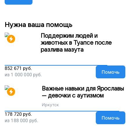
слышит и не может учиться. Сейчас мы собираем
деньги на современное оборудование для
мальчика. Поддержите наш проект!
Нужна ваша помощь
Поддержим людей и
животных в Туапсе после
разлива мазута
852 671
руб.
Помочь
из
1 000 000
руб.
Важные навыки для Ярославы
— девочки с аутизмом
Иркутск
178 720
руб.
Помочь
из
188 000
руб.