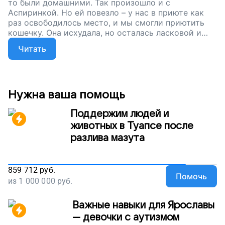
то были домашними. Так произошло и с
Аспиринкой. Но ей повезло – у нас в приюте как
раз освободилось место, и мы смогли приютить
кошечку. Она исхудала, но осталась ласковой и
доброй. Мы обработаем кошку от паразитов,
Читать
вакцинируем и откормим. Сейчас мы собираем
деньги, чтобы прокормить нашу маленькую армию
приютских животных. Поддержите наш проект,
накормите голодных кошек и собак!
Нужна ваша помощь
Поддержим людей и
животных в Туапсе после
разлива мазута
859 712
руб.
Помочь
из
1 000 000
руб.
Важные навыки для Ярославы
— девочки с аутизмом