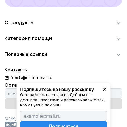
О продукте
О проекте VK Добро
Категории помощи
Отчеты VK Добро
Детям
Использование материалов
Полезные ссылки
Взрослым
Обратная связь
Найти фонд
Пожилым
Контакты
Для НКО
Волонтеры
Животным
funds@dobro.mail.ru
Партнерам
Добрый день
Оставайтесь с нами
Природе
Подпишитесь на нашу рассылку
Истории
Оставайтесь на связи с «Добром» — 
Культуре
делимся новостями и рассказываем о тех, 
Автоплатежи
Подписаться на рассылку
Фондам
кому нужна помощь
© VK,
2026
г. Все права защищены.
Подписаться