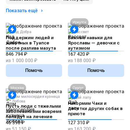
Показать ещё
Иркутск
Код Добра
Рассвет
Поддержим людей и
Важные навыки для
животных в Туапсе
Ярославы — девочки с
после разлива мазута
аутизмом
846 794
₽
167 420
₽
из
1 000 000
₽
из
188 000
₽
Помочь
Помочь
Москва
Сургут
Дом милосердия кузнеца
Дай лапу
Лобова
Накормим Чаки и
Пусть люди с тяжелыми
десятки других собак в
заболеваниями вовремя
приюте
попадут на лечение
46 596
₽
127 310
₽
из
51 150
₽
из
163 200
₽