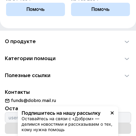
Помочь
Помочь
О продукте
О проекте VK Добро
Категории помощи
Отчеты VK Добро
Детям
Использование материалов
Полезные ссылки
Взрослым
Обратная связь
Найти фонд
Пожилым
Контакты
Для НКО
Волонтеры
Животным
funds@dobro.mail.ru
Партнерам
Добрый день
Оставайтесь с нами
Природе
Подпишитесь на нашу рассылку
Истории
Оставайтесь на связи с «Добром» — 
Культуре
делимся новостями и рассказываем о тех, 
Автоплатежи
Подписаться на рассылку
Фондам
кому нужна помощь