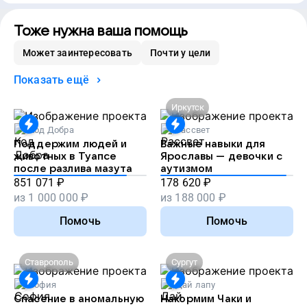
Тоже нужна ваша помощь
Может заинтересовать
Почти у цели
Показать ещё
Иркутск
Код Добра
Рассвет
Поддержим людей и
Важные навыки для
животных в Туапсе
Ярославы — девочки с
после разлива мазута
аутизмом
851 071
₽
178 620
₽
из
1 000 000
₽
из
188 000
₽
Помочь
Помочь
Ставрополь
Сургут
София
Дай лапу
Спасение в аномальную
Накормим Чаки и