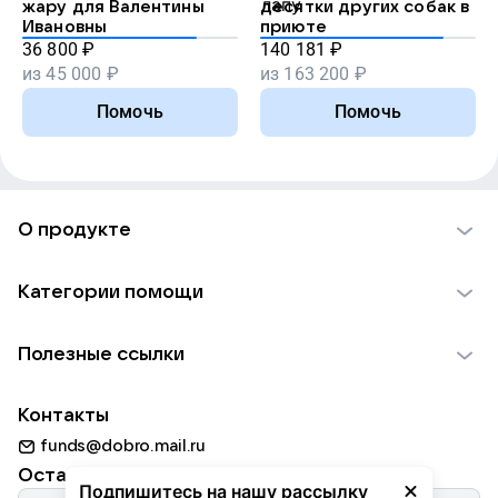
жару для Валентины
десятки других собак в
Ивановны
приюте
36 800
₽
140 181
₽
из
45 000
₽
из
163 200
₽
Помочь
Помочь
О продукте
О проекте VK Добро
Категории помощи
Отчеты VK Добро
Детям
Использование материалов
Полезные ссылки
Взрослым
Обратная связь
Найти фонд
Пожилым
Контакты
Для НКО
Волонтеры
Животным
funds@dobro.mail.ru
Партнерам
Добрый день
Оставайтесь с нами
Природе
Подпишитесь на нашу рассылку