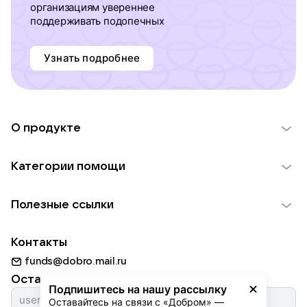
организациям увереннее
поддерживать подопечных
Узнать подробнее
О продукте
О проекте VK Добро
Категории помощи
Отчеты VK Добро
Детям
Использование материалов
Полезные ссылки
Взрослым
Обратная связь
Найти фонд
Пожилым
Контакты
Для НКО
Волонтеры
Животным
funds@dobro.mail.ru
Партнерам
Добрый день
Оставайтесь с нами
Природе
Подпишитесь на нашу рассылку
Истории
Оставайтесь на связи с «Добром» — 
Культуре