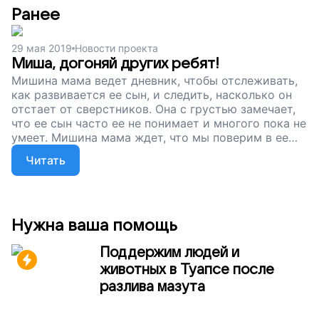
Ранее
29 мая 2019
Новости проекта
Миша, догоняй других ребят!
Мишина мама ведет дневник, чтобы отслеживать,
как развивается ее сын, и следить, насколько он
отстает от сверстников. Она с грустью замечает,
что ее сын часто ее не понимает и многого пока не
умеет. Мишина мама ждет, что мы поверим в ее
сына и поможем ему. Сейчас мы собираем деньги,
Читать
чтобы поддержать Мишу и помочь ему заговорить.
Не оставайтесь в стороне!
Нужна ваша помощь
Поддержим людей и
животных в Туапсе после
разлива мазута