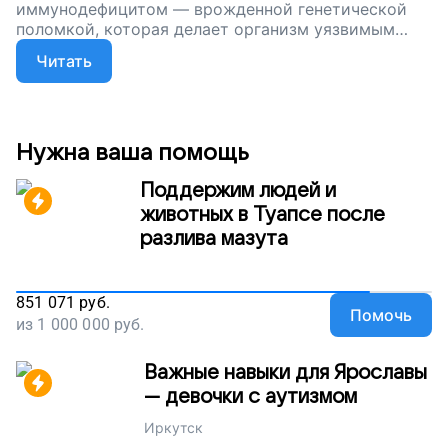
иммунодефицитом — врожденной генетической
поломкой, которая делает организм уязвимым
перед любыми инфекциями. Друзья, мы
Читать
продолжаем сбор на спасительные лекарства для
Лены. Пусть она живет без боли!
Нужна ваша помощь
Поддержим людей и
животных в Туапсе после
разлива мазута
851 071
руб.
Помочь
из
1 000 000
руб.
Важные навыки для Ярославы
— девочки с аутизмом
Иркутск