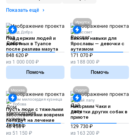
Показать ещё
Иркутск
Код Добра
Рассвет
Поддержим людей и
Важные навыки для
животных в Туапсе
Ярославы — девочки с
после разлива мазута
аутизмом
848 620
₽
171 070
₽
из
1 000 000
₽
из
188 000
₽
Помочь
Помочь
Москва
Сургут
Дом милосердия кузнеца
Дай лапу
Лобова
Накормим Чаки и
Пусть люди с тяжелыми
десятки других собак в
заболеваниями вовремя
приюте
попадут на лечение
48 456
₽
129 730
₽
из
51 150
₽
из
163 200
₽