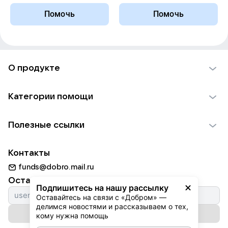
Помочь
Помочь
О продукте
О проекте VK Добро
Категории помощи
Отчеты VK Добро
Детям
Использование материалов
Полезные ссылки
Взрослым
Обратная связь
Найти фонд
Пожилым
Контакты
Для НКО
Волонтеры
Животным
funds@dobro.mail.ru
Партнерам
Добрый день
Оставайтесь с нами
Природе
Подпишитесь на нашу рассылку
Истории
Оставайтесь на связи с «Добром» — 
Культуре
делимся новостями и рассказываем о тех, 
Автоплатежи
Подписаться на рассылку
Фондам
кому нужна помощь