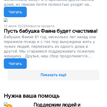
доме, их пенсии почти полностью уходят на
лекарства и коммунальные платежи. Недавно наши
Читать
волонтеры передали семье набор гуманитарной
помощи. Теперь мы будем помогать Рафаилу и
Анне Филипповне регулярно. Друзья, без вашей
12 июля 2022
Новости проекта
поддержки нам не справиться. Поддержите наш
Пусть бабушка Фаина будет счастлива!
проект. Пусть одинокие бабушки и дедушки не
Бабушке Фаине 81 год, несколько лет назад она
остаются одни!
пережила пожар и с тех пор вынуждена жить у
чужих людей, переезжать из одного дома в
другой. Мы стараемся поддерживать пожилую
женщину... Друзья, наш сбор продолжается.
Спасибо, что помогаете одиноким старикам
Читать
вместе с нами. Пусть бабушки и дедушки будут
сыты и не остаются одни!
Показать ещё
Нужна ваша помощь
Поддержим людей и