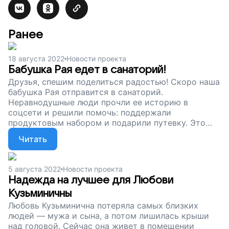
Ранее
18 августа 2022
Новости проекта
Бабушка Рая едет в санаторий!
Друзья, спешим поделиться радостью! Скоро наша
бабушка Рая отправится в санаторий.
Неравнодушные люди прочли ее историю в
соцсети и решили помочь: поддержали
продуктовым набором и подарили путевку. Это
огромная радость! Ну а наш сбор продолжается.
Читать
Мы собираем деньги на продукты и лекарства для
одиноких пожилых людей. Поддержите проект.
Пусть бабушки и дедушки чувствуют себя
5 августа 2022
Новости проекта
нужными и не остаются одни!
Надежда на лучшее для Любови
Кузьминичны
Любовь Кузьминична потеряла самых близких
людей — мужа и сына, а потом лишилась крыши
над головой. Сейчас она живет в помещении