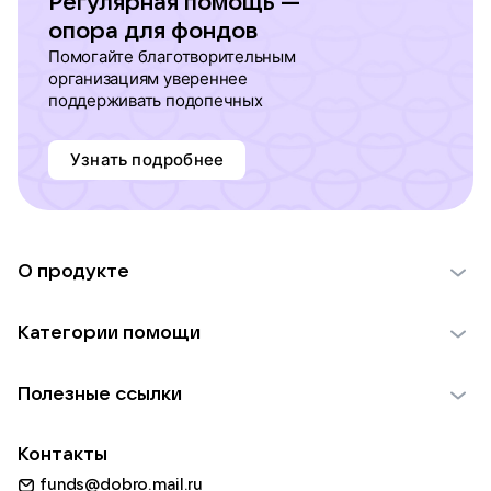
Регулярная помощь —
опора для фондов
Помогайте благотворительным
организациям увереннее
поддерживать подопечных
Узнать подробнее
О продукте
О проекте VK Добро
Категории помощи
Отчеты VK Добро
Детям
Использование материалов
Полезные ссылки
Взрослым
Обратная связь
Найти фонд
Пожилым
Контакты
Для НКО
Волонтеры
Животным
funds@dobro.mail.ru
Партнерам