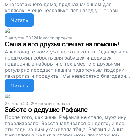
многоэтажного дома, предназначенном для
колясок. А еще несколько лет назад у Любови
обнаружили онкозаболевание... Впрочем, Люба не
Читать
опускает руки: вяжет теплые носочки на продажу
и надеется на лучшее. Ну а мы стараемся
поддерживать женщину и регулярно привозим ей
2 августа 2022
Новости проекта
продуктовые наборы. Друзья, спасибо вам за то,
Саша и его друзья спешат на помощь!
что вместе с нами помогаете одиноким пожилым
Александр с нами уже несколько лет. Однажды он
людям. Давайте не будем останавливаться.
предложил собрать для бабушек и дедушек
Поддержите наш проект!
подарочные наборы и с тех вместе с друзьями
регулярно передает нашим подопечным подарки,
лекарства и продукты. Мы невероятно благодарны
за такую поддержку. Без волонтеров мы бы просто
Читать
не справились. Друзья, сейчас мы продолжаем
наш сбор в поддержку одиноких пожилых людей.
Давайте вместе сделаем все, чтобы они
25 июля 2022
Новости проекта
чувствовали себя нужными и не оставались одни!
Забота о дедушке Рафаиле
После того, как жены Рафаила не стало, мужчину
парализовало. Восстанавливался он долго, и все
эти годы за ним ухаживала тёща. Рафаил и Анна
Филипповна живут в стареньком двухэтажном