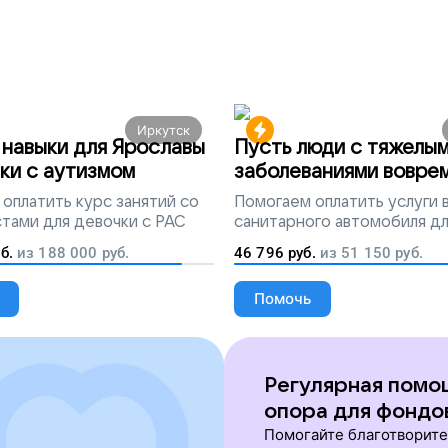
Иркутск
навыки для Ярославы
Пусть люди с тяжелы
ки с аутизмом
заболеваниями вовре
попадут на лечение
оплатить курс занятий со
Помогаем
оплатить услуги
тами для девочки с РАС
санитарного автомобиля д
перевозки тяжелобольных 
б.
из
188 000
руб.
46 796
руб.
из
51 150
руб.
Помочь
Регулярная помо
опора для фондо
Помогайте благотворит