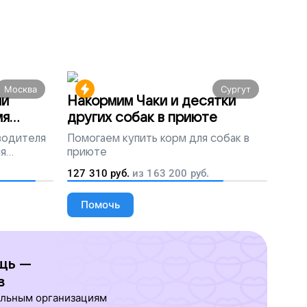
Москва
Сургут
ми
Накормим Чаки и десятки
мя
других собак в приюте
 водителя
Помогаем
купить корм для собак в
ля
приюте
людей
127 310
руб.
из
163 200
руб.
Помочь
щь —
в
ельным организациям