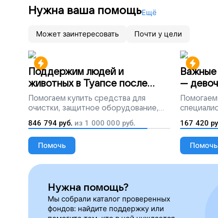
Нужна ваша помощь
Ещё
Может заинтересовать
Почти у цели
Поддержим людей и
Важные 
животных в Туапсе после
— девоч
разлива мазута
Помогаем
купить средства для
Помогаем
очистки, защитное оборудование,
специалис
лекарства, корм и предметы первой
846 794
руб.
из
1 000 000
руб.
167 420
ру
необходимости
Помочь
Помочь
Нужна помощь?
Мы собрали каталог проверенных
фондов: найдите поддержку или