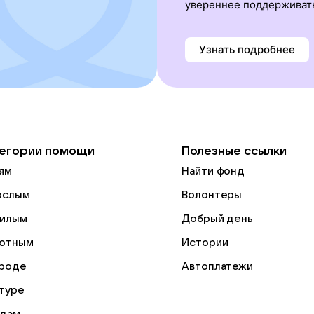
увереннее поддерживат
Узнать подробнее
егории помощи
Полезные ссылки
ям
Найти фонд
ослым
Волонтеры
илым
Добрый день
отным
Истории
роде
Автоплатежи
ьтуре