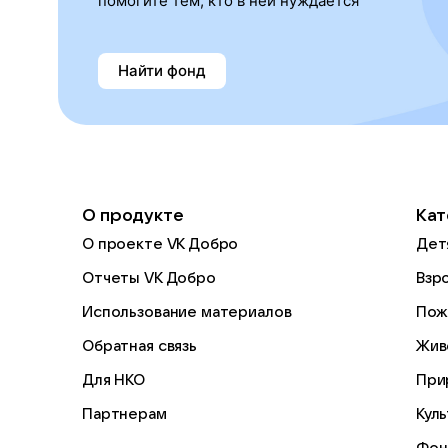
помогите тем, кто в ней нуждается
Найти фонд
О продукте
Кат
О проекте VK Добро
Дет
Отчеты VK Добро
Взр
Использование материалов
Пож
Обратная связь
Жив
Для НКО
При
Партнерам
Кул