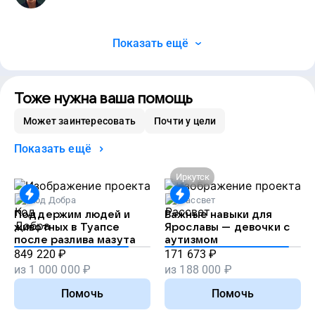
Показать ещё
Тоже нужна ваша помощь
Может заинтересовать
Почти у цели
Показать ещё
Иркутск
Код Добра
Рассвет
Поддержим людей и
Важные навыки для
животных в Туапсе
Ярославы — девочки с
после разлива мазута
аутизмом
849 220
₽
171 673
₽
из
1 000 000
₽
из
188 000
₽
Помочь
Помочь