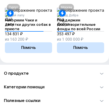
Сургут
Москва
Дай лапу
Код Добра
Накормим Чаки и
Поддержим
десятки других собак в
благотворительные
приюте
фонды по всей России
134 831
₽
353 497
₽
из
163 200
₽
из
1 000 000
₽
Помочь
Помочь
О продукте
О проекте VK Добро
Категории помощи
Отчеты VK Добро
Детям
Использование материалов
Полезные ссылки
Взрослым
Обратная связь