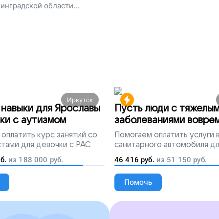
инградской области...
Иркутск
навыки для Ярославы
Пусть люди с тяжелы
ки с аутизмом
заболеваниями вовре
попадут на лечение
оплатить курс занятий со
Помогаем
оплатить услуги
тами для девочки с РАС
санитарного автомобиля д
перевозки тяжелобольных 
б.
из
188 000
руб.
46 416
руб.
из
51 150
руб.
Помочь