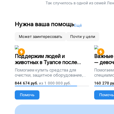
Так случилось в одной из семей Лен
Нужна ваша помощь
Ещё
Может заинтересовать
Почти у цели
Поддержим людей и
Важные 
животных в Туапсе после
— девоч
разлива мазута
Помогаем
купить средства для
Помогаем
очистки, защитное оборудование,
специалис
лекарства, корм и предметы первой
844 674
руб.
из
1 000 000
руб.
160 270
ру
необходимости
Помочь
Помочь