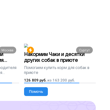
Москва
Сургут
ми
Накормим Чаки и десятки
мя
других собак в приюте
 водителя
Помогаем
купить корм для собак в
ля
приюте
людей
126 809
руб.
из
163 200
руб.
Помочь