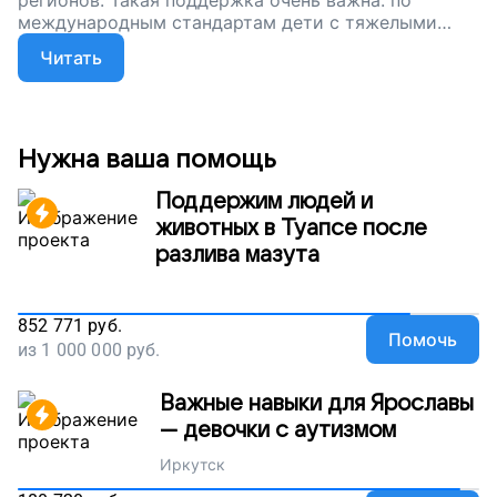
регионов. Такая поддержка очень важна: по
международным стандартам дети с тяжелыми
диагнозами и их близкие должны получать
Читать
психологическую помощь наравне с медицинской.
Поддержите наш проект. Пусть у детей будет
больше радости!
Нужна ваша помощь
Поддержим людей и
животных в Туапсе после
разлива мазута
852 771
руб.
Помочь
из
1 000 000
руб.
Важные навыки для Ярославы
— девочки с аутизмом
Иркутск