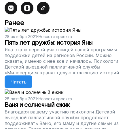
Ранее
28 октября 2021
Новости проекта
Пять лет дружбы: история Яны
Яна стала первой участницей нашей программы
поддержки детей из регионов России. Можно
сказать, именно с нее все и началось. Психологи
Детской выездной паллиативной службы
«Милосердие» хранят целую коллекцию историй
крепкой дружбы. Наша история с Яной – одна из
Читать
самых любимых. Пожалуйста, поддержите наш
проект. Пусть психологи продолжают работать.
Пусть у ребят с неизлечимыми заболеваниями
25 октября 2021
Новости проекта
будет больше радости!
Ваня и солнечный ежик
Благодаря вашему участию психологи Детской
выездной паллиативной службы продолжает
поддерживать Ваню, его маму и другие семьи из