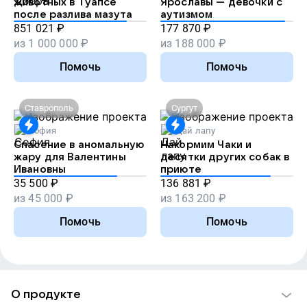
животных в Туапсе
Ярославы — девочки с
после разлива мазута
аутизмом
851 021
₽
177 870
₽
из
1 000 000
₽
из
188 000
₽
Помочь
Помочь
Ставрополь
Сургут
София
Дай лапу
Спасение в аномальную
Накормим Чаки и
жару для Валентины
десятки других собак в
Ивановны
приюте
35 500
₽
136 881
₽
из
45 000
₽
из
163 200
₽
Помочь
Помочь
О продукте