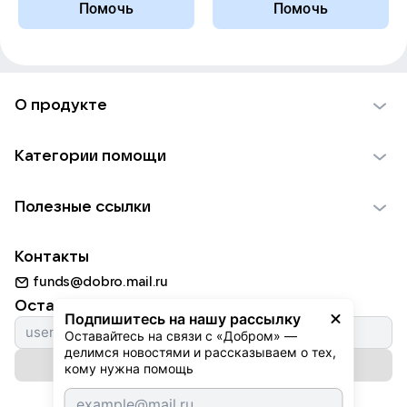
Помочь
Помочь
О продукте
О проекте VK Добро
Категории помощи
Отчеты VK Добро
Детям
Использование материалов
Полезные ссылки
Взрослым
Обратная связь
Найти фонд
Пожилым
Контакты
Для НКО
Волонтеры
Животным
funds@dobro.mail.ru
Партнерам
Добрый день
Оставайтесь с нами
Природе
Подпишитесь на нашу рассылку
Истории
Оставайтесь на связи с «Добром» — 
Культуре
делимся новостями и рассказываем о тех, 
Автоплатежи
Подписаться на рассылку
Фондам
кому нужна помощь