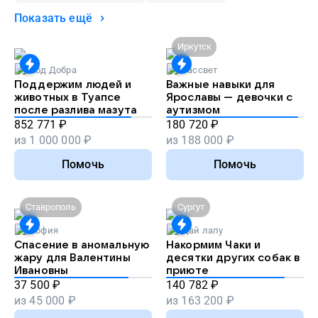
Показать ещё
Иркутск
Код Добра
Рассвет
Поддержим людей и
Важные навыки для
животных в Туапсе
Ярославы — девочки с
после разлива мазута
аутизмом
852 771
₽
180 720
₽
из
1 000 000
₽
из
188 000
₽
Помочь
Помочь
Ставрополь
Сургут
София
Дай лапу
Спасение в аномальную
Накормим Чаки и
жару для Валентины
десятки других собак в
Ивановны
приюте
37 500
₽
140 782
₽
из
45 000
₽
из
163 200
₽