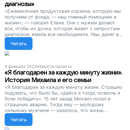
диагнозы»
«Ежемесячная продуктовая корзина, которую мы
получаем от фонда, — наш главный помощник в
жизни», — говорит Елена. Они с мужем делают
все, чтобы их дочка, которая живет с непростым
диагнозом, имела все необходимое. Увы, денег в
семье очень мало — мама вынуждена все время
Читать
проводить с дочкой, а папа лишился работы.
Друзья, поддержите наш проект. Давайте поможем
Даше, ее родителям и другим семьям, которые
переживают непростые времена, встать на ноги и
9 февраля 2023
Новости проекта
всегда иметь продукты для вкусного ужина.
«Я благодарен за каждую минуту жизни».
История Михаила и его семьи
«Я благодарен за каждую минуту жизни. Страшно
подумать, что было бы, сдайся я тогда, позволь я
боли победить». 15 лет назад Михаил попал в
страшную аварию. Тогда ему — молодому
сильному мужчине — казалось, что жизнь
кончилась. Все эти года Лена во всем
Читать
поддерживала любимого. Восемь лет назад у них
родился сын. Сейчас у Елены, Михаила и Леона