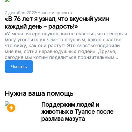
непростые времена — зарплаты Лены не хватает
даже на продукты. Друзья, наш сбор
7 декабря 2022
Новости проекта
продолжается. Давайте поддержим эту чудесную
«В 76 лет я узнал, что вкусный ужин
семью. Пусть Миша и Лена вздохнут с
каждый день – радость!»
облегчением. Пусть не боятся завтрашнего дня!
«У меня пятеро внуков, какое счастье, что теперь я
могу угостить их чем-то вкусным, какое счастье,
что вижу, как они растут! Это счастье подарили
мне вы, сотни неравнодушных людей». Друзья,
сегодня мы хотим поделиться пронзительным
письмом от одного из наших подопечных,
Читать
которому мы с вами помогли. Спасибо, что
поддерживаете бабушек и дедушек, детей и
родителей — всем тем, кому не справиться в
одиночку. Сейчас наш сбор продолжается.
Поддержите проект. Пусть семьи живут в любви и
Нужна ваша помощь
безопасности!
Поддержим людей и
животных в Туапсе после
разлива мазута