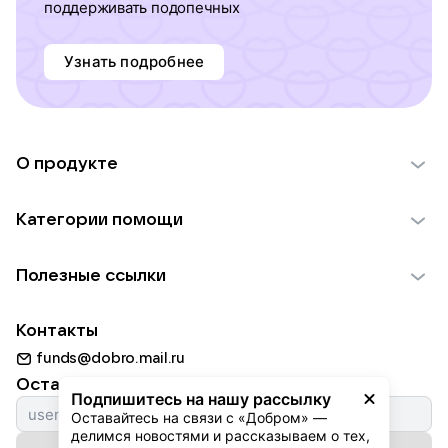
поддерживать подопечных
Узнать подробнее
О продукте
О проекте VK Добро
Категории помощи
Отчеты VK Добро
Детям
Использование материалов
Полезные ссылки
Взрослым
Обратная связь
Найти фонд
Пожилым
Контакты
Для НКО
Волонтеры
Животным
funds@dobro.mail.ru
Партнерам
Добрый день
Оставайтесь с нами
Природе
Подпишитесь на нашу рассылку
Истории
Оставайтесь на связи с «Добром» — 
Культуре
делимся новостями и рассказываем о тех, 
Автоплатежи