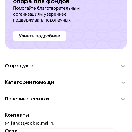
опора для фондов
Помогайте благотворительным
организациям увереннее
поддерживать подопечных
Узнать подробнее
О продукте
О проекте VK Добро
Категории помощи
Отчеты VK Добро
Детям
Использование материалов
Полезные ссылки
Взрослым
Обратная связь
Найти фонд
Пожилым
Контакты
Для НКО
Волонтеры
Животным
funds@dobro.mail.ru
Партнерам
Добрый день
Оставайтесь с нами
Природе