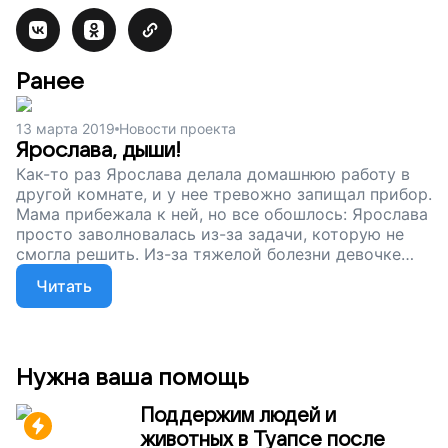
Ранее
13 марта 2019
Новости проекта
Ярослава, дыши!
Как-то раз Ярослава делала домашнюю работу в
другой комнате, и у нее тревожно запищал прибор.
Мама прибежала к ней, но все обошлось: Ярослава
просто заволновалась из-за задачи, которую не
смогла решить. Из-за тяжелой болезни девочке
все сложнее дышать даже при малейшей нагрузке,
Читать
и, чтобы Ярославе всегда хватало кислорода, мы
собираем деньги на аппарат неинвазивной
вентиляции легких. Помогите Ярославе дышать,
поддержите наш проект!
Нужна ваша помощь
Поддержим людей и
животных в Туапсе после