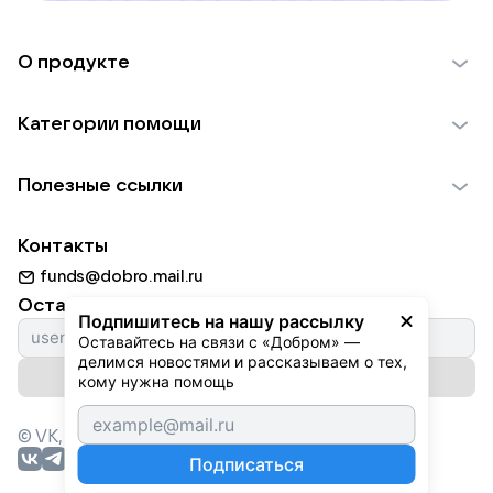
О продукте
О проекте VK Добро
Категории помощи
Отчеты VK Добро
Детям
Использование материалов
Полезные ссылки
Взрослым
Обратная связь
Найти фонд
Пожилым
Контакты
Для НКО
Волонтеры
Животным
funds@dobro.mail.ru
Партнерам
Добрый день
Оставайтесь с нами
Природе
Подпишитесь на нашу рассылку
Истории
Оставайтесь на связи с «Добром» — 
Культуре
делимся новостями и рассказываем о тех, 
Автоплатежи
Подписаться на рассылку
Фондам
кому нужна помощь
© VK,
2026
г. Все права защищены.
Подписаться