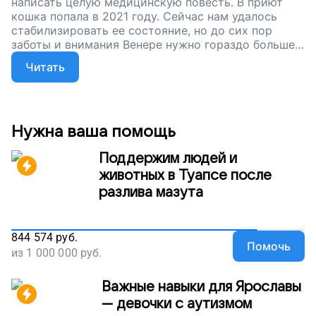
написать целую медицинскую повесть. В приют
кошка попала в 2021 году. Сейчас нам удалось
стабилизировать ее состояние, но до сих пор
заботы и внимания Венере нужно гораздо больше,
чем другим хвостатым пациентам. Чтобы наши
Читать
сотрудники могли заботиться о «хвостиках» с
непростыми диагнозами, мы построили
общежитие на территории приюта. Сейчас важно
его обустроить. Друзья, поддержите наш проект.
Давайте позаботимся о Венере и ее друзьях
Нужна ваша помощь
вместе!
Поддержим людей и
животных в Туапсе после
разлива мазута
844 574
руб.
Помочь
из
1 000 000
руб.
Важные навыки для Ярославы
— девочки с аутизмом