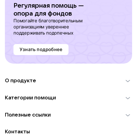
Регулярная помощь —
опора для фондов
Помогайте благотворительным
организациям увереннее
поддерживать подопечных
Узнать подробнее
О продукте
О проекте VK Добро
Категории помощи
Отчеты VK Добро
Детям
Использование материалов
Полезные ссылки
Взрослым
Обратная связь
Найти фонд
Пожилым
Контакты
Для НКО
Волонтеры