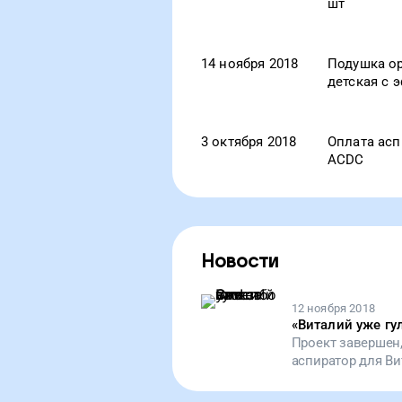
шт
14 ноября 2018
Подушка о
детская с 
3 октября 2018
Оплата асп
ACDC
Новости
12 ноября 2018
«
Виталий уже гул
Проект завершен
аспиратор для Ви
болезнью. Теперь
свободнее и легче