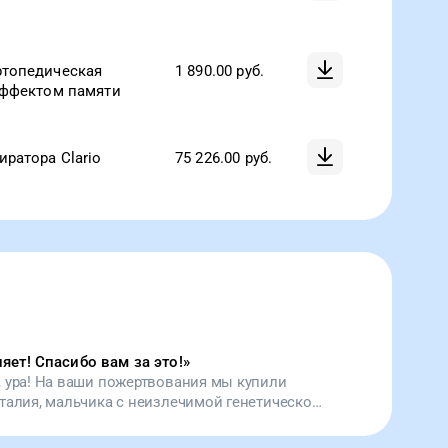
ртопедическая
1 890.00
руб.
эффектом памяти
иратора Clario
75 226.00
руб.
яет! Спасибо вам за это!
»
, ура! На ваши пожертвования мы купили
талия, мальчика с неизлечимой генетической
 мальчик может гулять, его жизнт стала
. Спасибо вам за это!