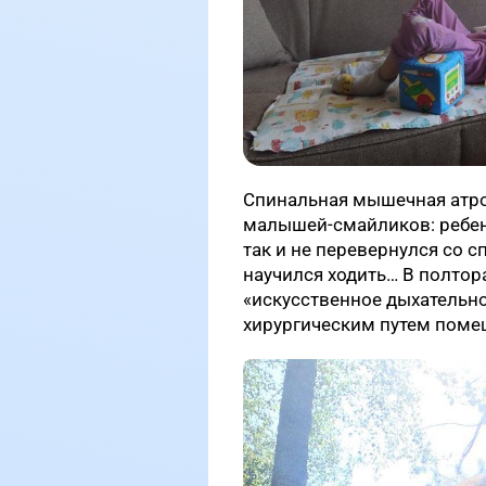
Спинальная мышечная атроф
малышей-смайликов: ребен
так и не перевернулся со с
научился ходить… В полтор
«искусственное дыхательно
хирургическим путем помещ