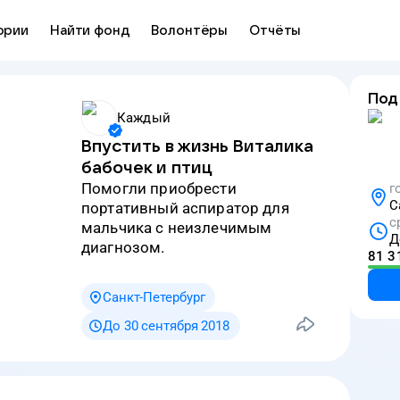
ории
Найти фонд
Волонтёры
Отчёты
Под
Каждый
Впустить в жизнь Виталика
бабочек и птиц
Помогли приобрести
г
С
портативный аспиратор для
с
мальчика с неизлечимым
Д
диагнозом.
81 3
Санкт-Петербург
До 30 сентября 2018