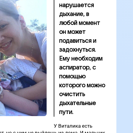
нарушается
дыхание, в
любой момент
он может
подавиться и
задохнуться.
Ему необходим
аспиратор, с
помощью
которого можно
очистить
дыхательные
пути.
У Виталика есть
т, но с ним не выйдешь из дома. И мальчик