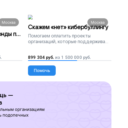
Москва
Москва
Скажем «нет» кибербуллингу
онды по
Помогаем
оплатить проекты
организаций, которые поддерживают
людей, столкнувшихся с травлей в
сети
заций
.
899 304
руб.
из
1 500 000
руб.
Помочь
щь —
в
ельным организациям
ь подопечных