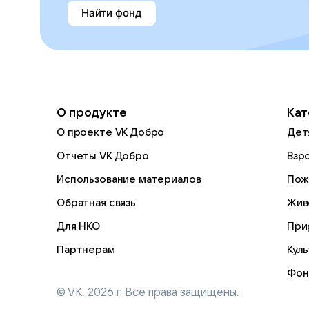
Найти фонд
О продукте
Кат
О проекте VK Добро
Дет
Отчеты VK Добро
Взр
Использование материалов
Пож
Обратная связь
Жив
Для НКО
При
Партнерам
Кул
Фон
© VK,
2026
г. Все права защищены.