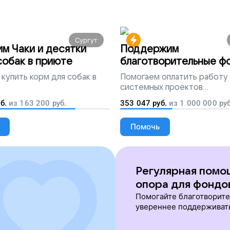
Сургут
м Чаки и десятки
Поддержим
собак в приюте
благотворительные ф
всей России
купить корм для собак в
Помогаем
оплатить работу
системных проектов
благотворительных органи
б.
из
163 200
руб.
353 047
руб.
из
1 000 000
руб
Помочь
Регулярная помо
опора для фондо
Помогайте благотворит
увереннее поддерживат