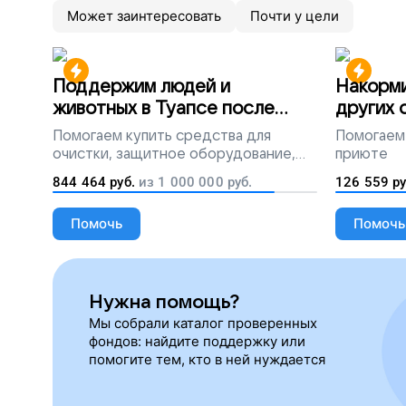
Может заинтересовать
Почти у цели
Поддержим людей и
Накорми
животных в Туапсе после
других 
разлива мазута
Помогаем
купить средства для
Помогаем
очистки, защитное оборудование,
приюте
лекарства, корм и предметы первой
844 464
руб.
из
1 000 000
руб.
126 559
ру
необходимости
Помочь
Помочь
Нужна помощь?
Мы собрали каталог проверенных
фондов: найдите поддержку или
помогите тем, кто в ней нуждается