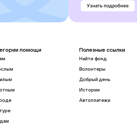
Узнать подробнее
егории помощи
Полезные ссылки
ям
Найти фонд
ослым
Волонтеры
илым
Добрый день
отным
Истории
роде
Автоплатежи
ьтуре
дам