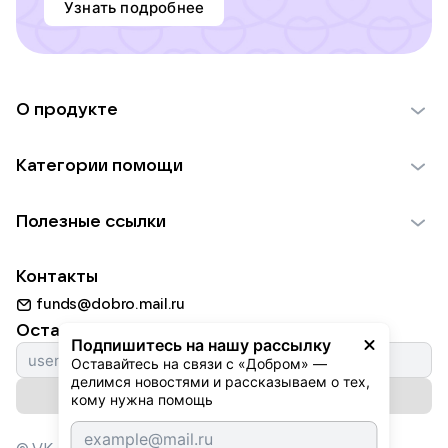
Узнать подробнее
О продукте
О проекте VK Добро
Категории помощи
Отчеты VK Добро
Детям
Использование материалов
Полезные ссылки
Взрослым
Обратная связь
Найти фонд
Пожилым
Контакты
Для НКО
Волонтеры
Животным
funds@dobro.mail.ru
Партнерам
Добрый день
Оставайтесь с нами
Природе
Подпишитесь на нашу рассылку
Истории
Оставайтесь на связи с «Добром» — 
Культуре
делимся новостями и рассказываем о тех, 
Автоплатежи
Подписаться на рассылку
Фондам
кому нужна помощь