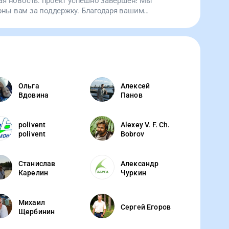
ная новость: проект успешно завершен! Мы
ержите наш проект!
рны вам за поддержку. Благодаря вашим
арьи теперь есть запас жизненно важного
Ольга
Алексей
Вдовина
Панов
polivent
Alexey V. F. Ch.
polivent
Bobrov
Станислав
Александр
Карелин
Чуркин
Михаил
Сергей Егоров
Щербинин