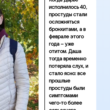
Когда Дарье
исполнилось 40,
простуды стали
осложняться
бронхитами, а в
феврале этого
года – уже
отитом. Даша
тогда временно
потеряла слух, и
стало ясно: все
прошлые
простуды были
симптомами
чего-то более