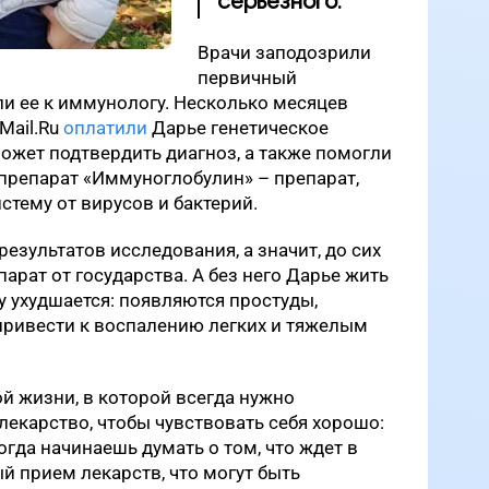
серьезного.
Врачи заподозрили
первичный
и ее к иммунологу. Несколько месяцев
Mail.Ru
оплатили
Дарье генетическое
ожет подтвердить диагноз, а также помогли
 препарат «Иммуноглобулин» – препарат,
ему от вирусов и бактерий.
езультатов исследования, а значит, до сих
арат от государства. А без него Дарье жить
у ухудшается: появляются простуды,
 привести к воспалению легких и тяжелым
й жизни, в которой всегда нужно
екарство, чтобы чувствовать себя хорошо:
огда начинаешь думать о том, что ждет в
й прием лекарств, что могут быть