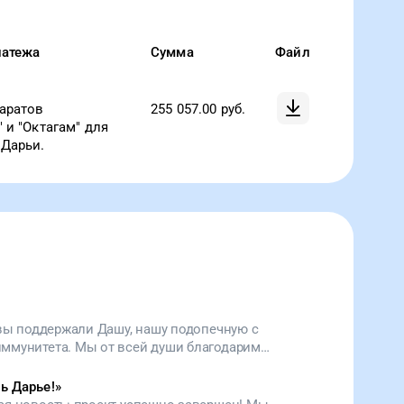
латежа
Сумма
Файл
аратов
255 057.00
руб.
 и "Октагам" для
Дарьи.
 вы поддержали Дашу, нашу подопечную с
ммунитета. Мы от всей души благодарим
лся и помог ей. Сегодня мы снова обращаемся
ейчас спасительная терапия нужна сразу трем
ь Дарье!
»
ьшая часть суммы уже собрана, осталось