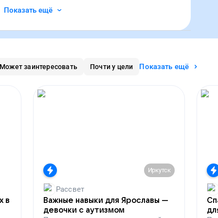
Показать ещё
Показать ещё
Может заинтересовать
Почти у цели
Иркутск
Рассвет
х в
Важные навыки для Ярославы —
Сп
девочки с аутизмом
дл