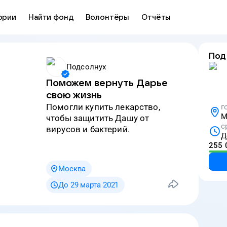
ории
Найти фонд
Волонтёры
Отчёты
Под
Подсолнух
Поможем вернуть Дарье
свою жизнь
Помогли купить лекарство,
г
М
чтобы защитить Дашу от
с
вирусов и бактерий.
Д
255 
Москва
До 29 марта 2021