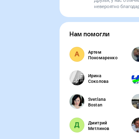
Друзья, у нас отлич
совсем чуть-чуть. Подд
невероятно благода
пожертвованиям у Д
препарата.
Нам помогли
Артем
Пономаренко
Ирина
Соколова
Svetlana
Bostan
Дмитрий
Метлинов