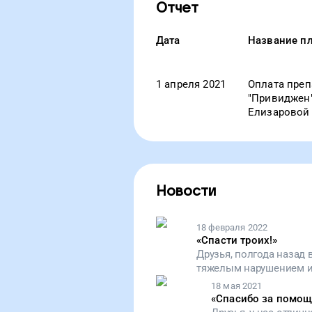
Отчет
Дата
Название п
1 апреля 2021
Оплата преп
"Привиджен"
Елизаровой 
Новости
18 февраля 2022
«
Спасти троих!
»
Друзья, полгода назад
тяжелым нарушением и
каждого, кто откликну
18 мая 2021
к вам за поддержкой. С
«
Спасибо за помощ
храбрым девушкам. Бол