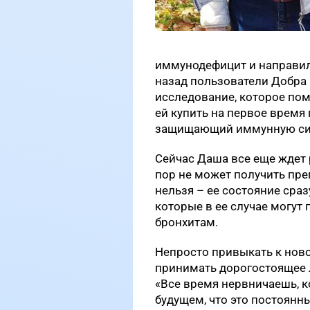
иммунодефицит и направил
назад пользователи Добра 
исследование, которое пом
ей купить на первое время
защищающий иммунную сист
Сейчас Даша все еще ждет р
пор не может получить преп
нельзя – ее состояние сраз
которые в ее случае могут
бронхитам.
Непросто привыкать к ново
принимать дорогостоящее л
«Все время нервничаешь, к
будущем, что это постоянны