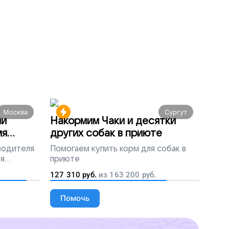
Москва
Сургут
ми
Накормим Чаки и десятки
мя
других собак в приюте
 водителя
Помогаем
купить корм для собак в
ля
приюте
людей
127 310
руб.
из
163 200
руб.
Помочь