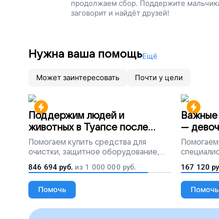
продолжаем сбор. Поддержите мальчика 
заговорит и найдёт друзей!
Нужна ваша помощь
Ещё
Может заинтересовать
Почти у цели
Поддержим людей и
Важные 
животных в Туапсе после
— девоч
разлива мазута
Помогаем
купить средства для
Помогаем
очистки, защитное оборудование,
специалис
лекарства, корм и предметы первой
846 694
руб.
из
1 000 000
руб.
167 120
ру
необходимости
Помочь
Помочь