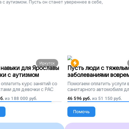
с аутизмом. Пусть он станет увереннее в себе,
Иркутск
навыки для Ярославы
Пусть люди с тяжелы
ки с аутизмом
заболеваниями вовре
попадут на лечение
оплатить курс занятий со
Помогаем
оплатить услуги
тами для девочки с РАС
санитарного автомобиля д
перевозки тяжелобольных 
б.
из
188 000
руб.
46 596
руб.
из
51 150
руб.
Помочь