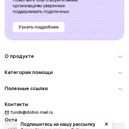
организациям увереннее
поддерживать подопечных
Узнать подробнее
О продукте
О проекте VK Добро
Категории помощи
Отчеты VK Добро
Детям
Использование материалов
Полезные ссылки
Взрослым
Обратная связь
Найти фонд
Пожилым
Контакты
Для НКО
Волонтеры
Животным
funds@dobro.mail.ru
Партнерам
Добрый день
Оставайтесь с нами
Природе
Подпишитесь на нашу рассылку
Истории