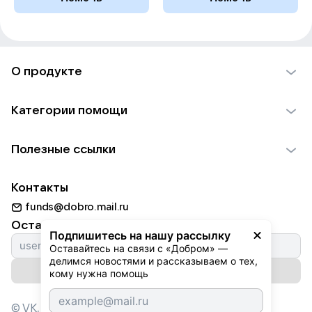
О продукте
О проекте VK Добро
Категории помощи
Отчеты VK Добро
Детям
Использование материалов
Полезные ссылки
Взрослым
Обратная связь
Найти фонд
Пожилым
Контакты
Для НКО
Волонтеры
Животным
funds@dobro.mail.ru
Партнерам
Добрый день
Оставайтесь с нами
Природе
Подпишитесь на нашу рассылку
Истории
Оставайтесь на связи с «Добром» — 
Культуре
делимся новостями и рассказываем о тех, 
Автоплатежи
Подписаться на рассылку
Фондам
кому нужна помощь
© VK,
2026
г. Все права защищены.