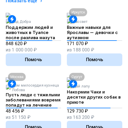
Показать ещё
Иркутск
Код Добра
Рассвет
Поддержим людей и
Важные навыки для
животных в Туапсе
Ярославы — девочки с
после разлива мазута
аутизмом
848 620
₽
171 070
₽
из
1 000 000
₽
из
188 000
₽
Помочь
Помочь
Москва
Сургут
Дом милосердия кузнеца
Дай лапу
Лобова
Накормим Чаки и
Пусть люди с тяжелыми
десятки других собак в
заболеваниями вовремя
приюте
попадут на лечение
48 456
₽
129 730
₽
из
51 150
₽
из
163 200
₽
Помочь
Помочь