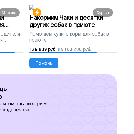
Москва
Сургут
ми
Накормим Чаки и десятки
мя
других собак в приюте
 водителя
Помогаем
купить корм для собак в
ля
приюте
людей
126 809
руб.
из
163 200
руб.
Помочь
щь —
в
ельным организациям
ь подопечных