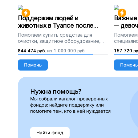
Поддержим людей и
Важные 
животных в Туапсе после
— девоч
разлива мазута
Помогаем
купить средства для
Помогаем
очистки, защитное оборудование,
специалис
лекарства, корм и предметы первой
844 474
руб.
из
1 000 000
руб.
157 720
ру
необходимости
Помочь
Помочь
Нужна помощь?
Мы собрали каталог проверенных
фондов: найдите поддержку или
помогите тем, кто в ней нуждается
Найти фонд