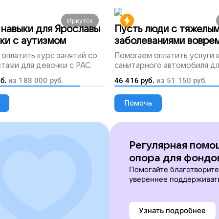
Иркутск
навыки для Ярославы
Пусть люди с тяжелы
ки с аутизмом
заболеваниями вовре
попадут на лечение
оплатить курс занятий со
Помогаем
оплатить услуги
тами для девочки с РАС
санитарного автомобиля д
перевозки тяжелобольных 
б.
из
188 000
руб.
46 416
руб.
из
51 150
руб.
Помочь
Регулярная помо
опора для фондо
Помогайте благотворит
увереннее поддерживат
Узнать подробнее