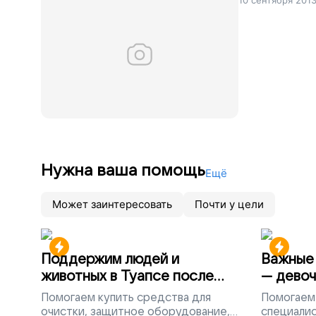
10 сентября 201
Нужна ваша помощь
Ещё
Может заинтересовать
Почти у цели
Поддержим людей и
Важные 
животных в Туапсе после
— девоч
разлива мазута
Помогаем
купить средства для
Помогаем
очистки, защитное оборудование,
специалис