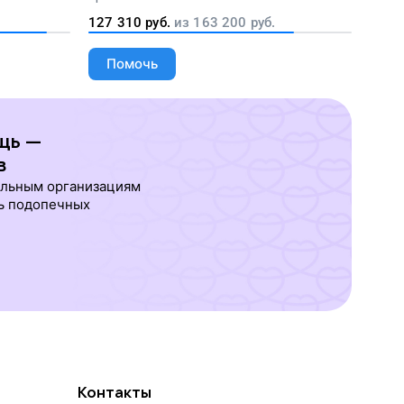
людей
127 310
руб.
из
163 200
руб.
Помочь
щь —
в
ельным организациям
ь подопечных
Контакты