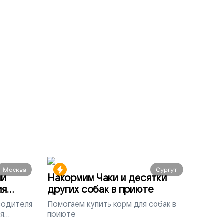
Москва
Сургут
ми
Накормим Чаки и десятки
мя
других собак в приюте
 водителя
Помогаем
купить корм для собак в
ля
приюте