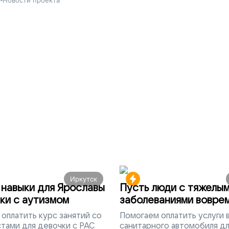
3
Новости проекта
Иркутск
навыки для Ярославы
Пусть люди с тяжелы
ки с аутизмом
заболеваниями вовре
попадут на лечение
оплатить курс занятий со
Помогаем
оплатить услуги
тами для девочки с РАС
санитарного автомобиля д