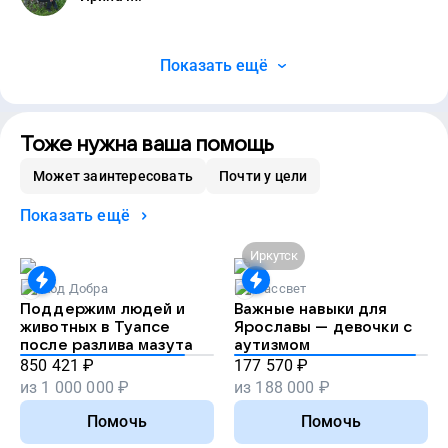
Показать ещё
Тоже нужна ваша помощь
Может заинтересовать
Почти у цели
Показать ещё
Иркутск
Код Добра
Рассвет
Поддержим людей и
Важные навыки для
животных в Туапсе
Ярославы — девочки с
после разлива мазута
аутизмом
850 421
₽
177 570
₽
из
1 000 000
₽
из
188 000
₽
Помочь
Помочь