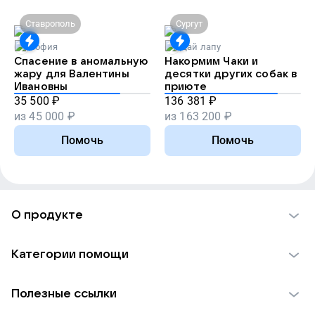
Ставрополь
Сургут
София
Дай лапу
Спасение в аномальную
Накормим Чаки и
жару для Валентины
десятки других собак в
Ивановны
приюте
35 500
₽
136 381
₽
из
45 000
₽
из
163 200
₽
Помочь
Помочь
О продукте
О проекте VK Добро
Категории помощи
Отчеты VK Добро
Детям
Использование материалов
Полезные ссылки
Взрослым
Обратная связь