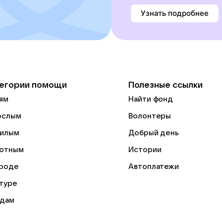
Узнать подробнее
егории помощи
Полезные ссылки
ям
Найти фонд
ослым
Волонтеры
илым
Добрый день
отным
Истории
роде
Автоплатежи
ьтуре
дам