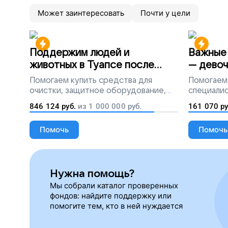
Может заинтересовать
Почти у цели
Поддержим людей и
Важные 
животных в Туапсе после
— девоч
разлива мазута
Помогаем
купить средства для
Помогаем
очистки, защитное оборудование,
специалис
лекарства, корм и предметы первой
846 124
руб.
из
1 000 000
руб.
161 070
ру
необходимости
Помочь
Помочь
Нужна помощь?
Мы собрали каталог проверенных
фондов: найдите поддержку или
помогите тем, кто в ней нуждается