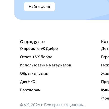
Найти фонд
О продукте
Кат
О проекте VK Добро
Дет
Отчеты VK Добро
Взр
Использование материалов
Пож
Обратная связь
Жив
Для НКО
При
Партнерам
Кул
Фон
© VK,
2026
г. Все права защищены.