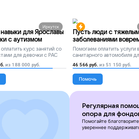
Иркутск
навыки для Ярославы
Пусть люди с тяжелы
ки с аутизмом
заболеваниями вовре
попадут на лечение
оплатить курс занятий со
Помогаем
оплатить услуги
тами для девочки с РАС
санитарного автомобиля д
перевозки тяжелобольных 
б.
из
188 000
руб.
46 566
руб.
из
51 150
руб.
Помочь
Регулярная помо
опора для фондо
Помогайте благотворит
увереннее поддерживат