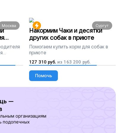
Москва
Сургут
ми
Накормим Чаки и десятки
мя
других собак в приюте
 водителя
Помогаем
купить корм для собак в
ля
приюте
людей
127 310
руб.
из
163 200
руб.
Помочь
щь —
в
ельным организациям
ь подопечных