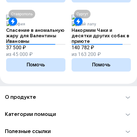
Ставрополь
Сургут
София
Дай лапу
Спасение в аномальную
Накормим Чаки и
жару для Валентины
десятки других собак в
Ивановны
приюте
37 500
₽
140 782
₽
из
45 000
₽
из
163 200
₽
Помочь
Помочь
О продукте
О проекте VK Добро
Категории помощи
Отчеты VK Добро
Детям
Использование материалов
Полезные ссылки
Взрослым