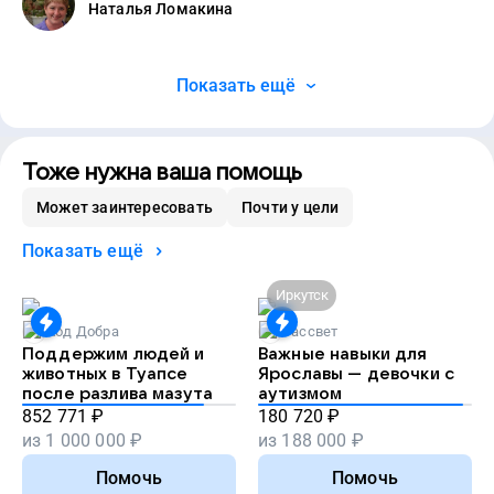
Наталья Ломакина
Показать ещё
Тоже нужна ваша помощь
Может заинтересовать
Почти у цели
Показать ещё
Иркутск
Код Добра
Рассвет
Поддержим людей и
Важные навыки для
животных в Туапсе
Ярославы — девочки с
после разлива мазута
аутизмом
852 771
₽
180 720
₽
из
1 000 000
₽
из
188 000
₽
Помочь
Помочь