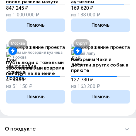
после разлива мазута
аутизмом
847 245
₽
169 620
₽
из
1 000 000
₽
из
188 000
₽
Помочь
Помочь
Москва
Сургут
Дом милосердия кузнеца
Дай лапу
Лобова
Накормим Чаки и
Пусть люди с тяжелыми
десятки других собак в
заболеваниями вовремя
приюте
попадут на лечение
47 446
₽
127 730
₽
из
51 150
₽
из
163 200
₽
Помочь
Помочь
О продукте