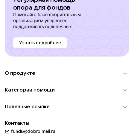
опора для фондов
Помогайте благотворительным
организациям увереннее
поддерживать подопечных
Узнать подробнее
О продукте
О проекте VK Добро
Категории помощи
Отчеты VK Добро
Детям
Использование материалов
Полезные ссылки
Взрослым
Обратная связь
Найти фонд
Пожилым
Контакты
Для НКО
Волонтеры
Животным
funds@dobro.mail.ru
Партнерам