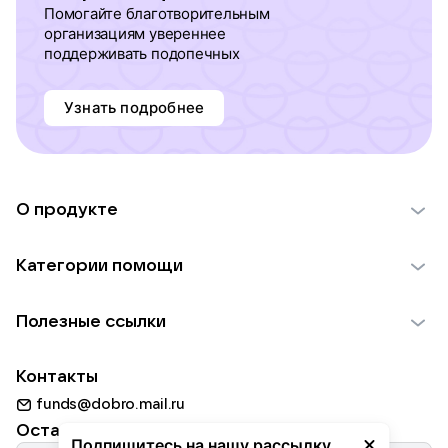
Помогайте благотворительным
организациям увереннее
поддерживать подопечных
Узнать подробнее
О продукте
О проекте VK Добро
Категории помощи
Отчеты VK Добро
Детям
Использование материалов
Полезные ссылки
Взрослым
Обратная связь
Найти фонд
Пожилым
Контакты
Для НКО
Волонтеры
Животным
funds@dobro.mail.ru
Партнерам
Добрый день
Оставайтесь с нами
Природе
Подпишитесь на нашу рассылку