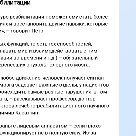
абилитации.
урс реабилитации поможет ему стать более
ях и восстановить другие навыки, которые
и»,
–
говорит Петр.
х функций, то есть тех способностей,
навать мир и взаимодействовать с ним
ация во времени и т.д.) – обязательный
перенесших опухоль головного мозга.
любое движение, человек получает сигнал
 мозга задевает важные отделы, у пациентов
роисходить самые разные нарушения, в том
ата, – рассказывает профессор, доктор
ектора лечебно-реабилитационного научного
димир Касаткин.
язаны с лицевым аппаратом – если плохо
 функционирует не в полную силу. Из-за