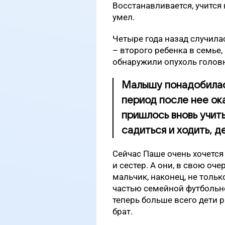
Восстанавливается, учится 
умел.
Четыре года назад случила
­– второго ребенка в семье
обнаружили опухоль головн
Малышу понадобилас
период после нее ок
пришлось вновь учить
садиться и ходить, д
Сейчас Паше очень хочетс
и сестер. А они, в свою оч
мальчик, наконец, не тольк
частью семейной футбольно
теперь больше всего дети р
брат.