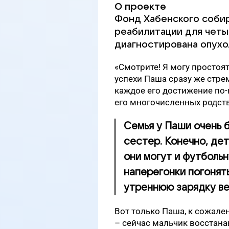
О проекте
Фонд Хабенского собир
реабилитации для четы
диагностирована опухол
«Смотрите! Я могу простоят
успехи Паша сразу же стре
каждое его достижение по-
его многочисленных родст
Семья у Паши очень б
сестер. Конечно, дет
они могут и футболь
наперегонки погонять
утреннюю зарядку ве
Вот только Паша, к сожале
– сейчас мальчик восстана