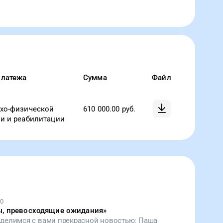
платежа
Сумма
Файл
ихо-физической
610 000.00
руб.
и и реабилитации
20
ы, превосходящие ожидания
»
 делимся с вами прекрасной новостью: Паша