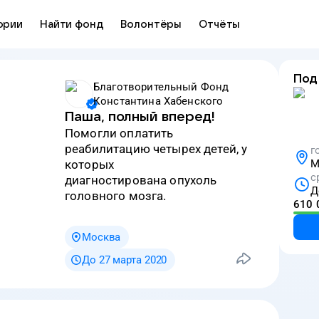
ории
Найти фонд
Волонтёры
Отчёты
Под
Благотворительный Фонд
Константина Хабенского
Паша, полный вперед!
Помогли оплатить
реабилитацию четырех детей, у
г
которых
М
с
диагностирована опухоль
Д
головного мозга.
610 
Москва
До 27 марта 2020