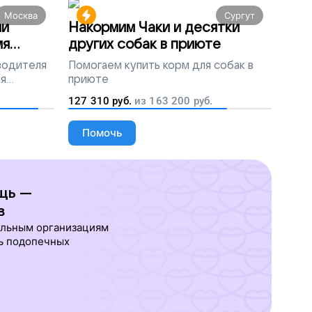
Москва
Сургут
ми
Накормим Чаки и десятки
мя
других собак в приюте
 водителя
Помогаем
купить корм для собак в
ля
приюте
людей
127 310
руб.
из
163 200
руб.
Помочь
щь —
в
ельным организациям
ь подопечных