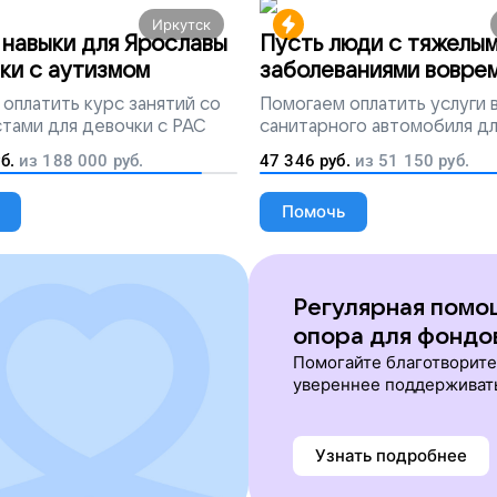
Иркутск
навыки для Ярославы
Пусть люди с тяжелы
ки с аутизмом
заболеваниями вовре
попадут на лечение
оплатить курс занятий со
Помогаем
оплатить услуги
тами для девочки с РАС
санитарного автомобиля д
перевозки тяжелобольных 
б.
из
188 000
руб.
47 346
руб.
из
51 150
руб.
Помочь
Регулярная помо
опора для фондо
Помогайте благотворит
увереннее поддерживат
Узнать подробнее