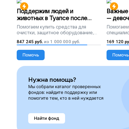
Поддержим людей и
Важные 
животных в Туапсе после
— девоч
разлива мазута
Помогаем
купить средства для
Помогаем
очистки, защитное оборудование,
специалис
лекарства, корм и предметы первой
847 245
руб.
из
1 000 000
руб.
169 120
ру
необходимости
Помочь
Помочь
Нужна помощь?
Мы собрали каталог проверенных
фондов: найдите поддержку или
помогите тем, кто в ней нуждается
Найти фонд