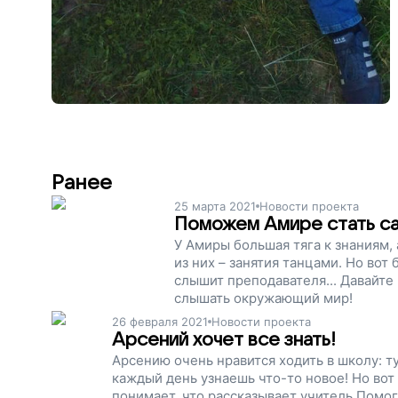
Ранее
25 марта 2021
Новости проекта
Поможем Амире стать са
У Амиры большая тяга к знаниям,
из них – занятия танцами. Но вот
слышит преподавателя... Давайт
слышать окружающий мир!
26 февраля 2021
Новости проекта
Арсений хочет все знать!
Арсению очень нравится ходить в школу: ту
каждый день узнаешь что-то новое! Но вот 
понимает, что рассказывает учитель.Помо