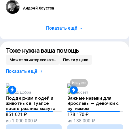
Андрей Хаустов
Показать ещё
Тоже нужна ваша помощь
Может заинтересовать
Почти у цели
Показать ещё
Иркутск
Код Добра
Рассвет
Поддержим людей и
Важные навыки для
животных в Туапсе
Ярославы — девочки с
после разлива мазута
аутизмом
851 021
₽
178 170
₽
из
1 000 000
₽
из
188 000
₽