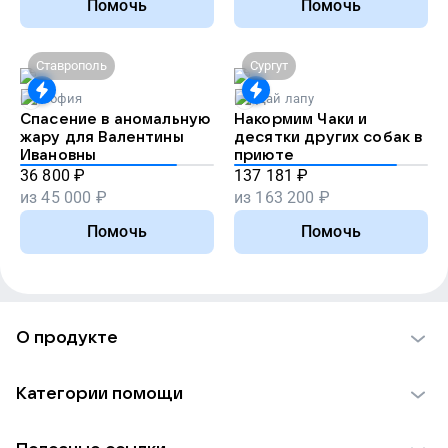
Помочь
Помочь
Ставрополь
Сургут
София
Дай лапу
Спасение в аномальную
Накормим Чаки и
жару для Валентины
десятки других собак в
Ивановны
приюте
36 800
₽
137 181
₽
из
45 000
₽
из
163 200
₽
Помочь
Помочь
О продукте
О проекте VK Добро
Категории помощи
Отчеты VK Добро
Детям
Использование материалов