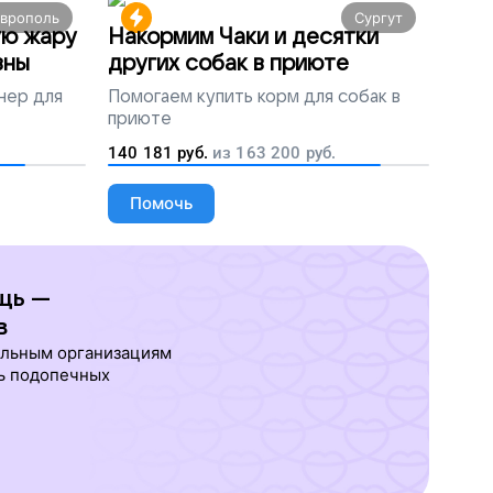
аврополь
Сургут
ую жару
Накормим Чаки и десятки
вны
других собак в приюте
нер для
Помогаем
купить корм для собак в
приюте
140 181
руб.
из
163 200
руб.
Помочь
щь —
в
ельным организациям
ь подопечных