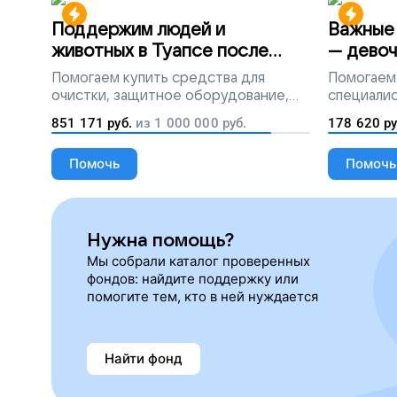
Поддержим людей и
Важные 
животных в Туапсе после
— девоч
разлива мазута
Помогаем
купить средства для
Помогаем
очистки, защитное оборудование,
специалис
лекарства, корм и предметы первой
851 171
руб.
из
1 000 000
руб.
178 620
ру
необходимости
Помочь
Помочь
Нужна помощь?
Мы собрали каталог проверенных
фондов: найдите поддержку или
помогите тем, кто в ней нуждается
Найти фонд