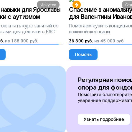
Иркутск
Ст
навыки для Ярославы
Спасение в аномальн
ки с аутизмом
для Валентины Ивано
оплатить курс занятий со
Помогаем
купить кондицио
тами для девочки с РАС
пожилой женщины
б.
из
188 000
руб.
36 800
руб.
из
45 000
руб.
Помочь
Регулярная помо
опора для фондо
Помогайте благотворит
увереннее поддерживат
Узнать подробнее