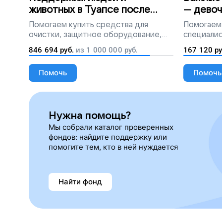
животных в Туапсе после
— девоч
разлива мазута
Помогаем
купить средства для
Помогаем
очистки, защитное оборудование,
специалис
лекарства, корм и предметы первой
846 694
руб.
из
1 000 000
руб.
167 120
ру
необходимости
Помочь
Помочь
Нужна помощь?
Мы собрали каталог проверенных
фондов: найдите поддержку или
помогите тем, кто в ней нуждается
Найти фонд