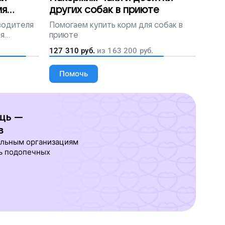
мя
других собак в приюте
 водителя
Помогаем
купить корм для собак в
ля
приюте
людей
127 310
руб.
из
163 200
руб.
Помочь
щь —
в
ельным организациям
ь подопечных