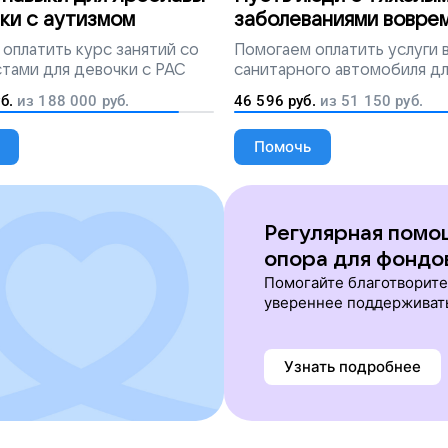
ки с аутизмом
заболеваниями вовре
попадут на лечение
оплатить курс занятий со
Помогаем
оплатить услуги
тами для девочки с РАС
санитарного автомобиля д
перевозки тяжелобольных 
б.
из
188 000
руб.
46 596
руб.
из
51 150
руб.
Помочь
Регулярная помо
опора для фондо
Помогайте благотворит
увереннее поддерживат
Узнать подробнее