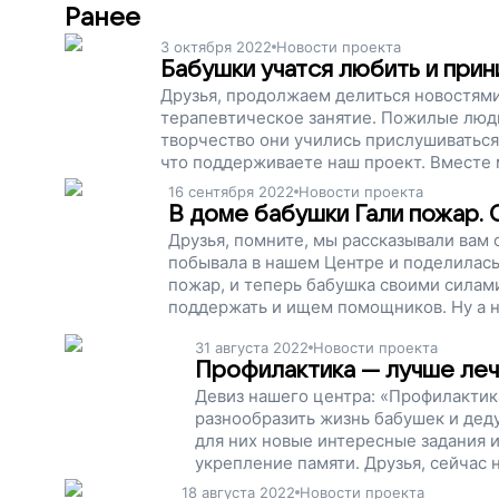
Ранее
3 октября 2022
Новости проекта
Бабушки учатся любить и прин
Друзья, продолжаем делиться новостями
терапевтическое занятие. Пожилые люди
творчество они учились прислушиваться
что поддерживаете наш проект. Вместе
их жизнь яркими красками. Сейчас наш 
16 сентября 2022
Новости проекта
бабушек и дедушек будет место, где им 
В доме бабушки Гали пожар.
Друзья, помните, мы рассказывали вам
побывала в нашем Центре и поделилась 
пожар, и теперь бабушка своими силами
поддержать и ищем помощников. Ну а н
у Галины Емельяновны и других пожилых
31 августа 2022
Новости проекта
всегда помогут.
Профилактика — лучше леч
Девиз нашего центра: «Профилактик
разнообразить жизнь бабушек и дед
для них новые интересные задания и 
укрепление памяти. Друзья, сейчас
профилактики деменции и интеллек
18 августа 2022
Новости проекта