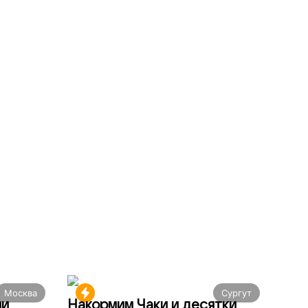
Москва
Сургут
ми
Накормим Чаки и десятки