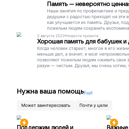
сохранить воспоминания и оставать
Память — невероятно ценная
Наши занятия по профилактике и пр
дедушки с радостью приходят на эти встреч
как улучшается их память. Друзья, п
пожилым людям сохранить воспоминан
2 августа 2022
Новости проекта
Хорошая память для бабушек и
Когда человек стареет, многое в его жизн
меньше дел, а значит, и мозг непроизволь
позволяют пожилым людям оживить свои зн
разум — чистым. Друзья, мы очень хотим,
теряли память как можно дольше. Давайт
проект!
Нужна ваша помощь
Ещё
Может заинтересовать
Почти у цели
Поддержим людей и
Важные 