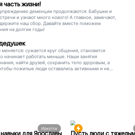
ся активными!
 часть жизни!
едупреждению деменции продолжаются. Бабушки и
и и узнают много нового! А главное, замечают,
оддержите наш сбор. Давайте вместе поможем
ия на долгие годы!
 дедушек
и меняется: сужается круг общения, становится
но начинает работать меньше. Наши занятия
ания, найти друзей, сохранить тело здоровым, а
 чтобы пожилые люди оставались активными и не
е поможем им противостоять деменции. Поддержите
Иркутск
навыки для Ярославы
Пусть люди с тяжелы