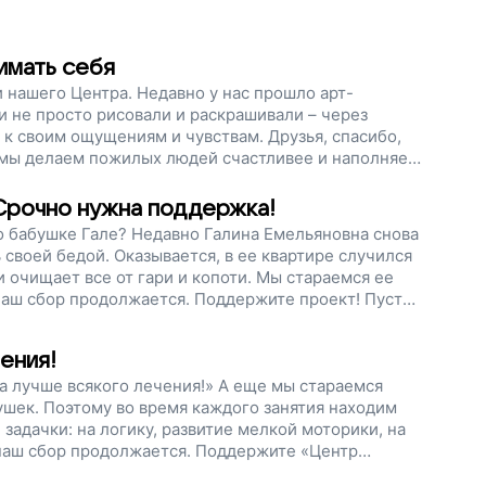
имать себя
 нашего Центра. Недавно у нас прошло арт-
 не просто рисовали и раскрашивали – через
 к своим ощущениям и чувствам. Друзья, спасибо,
 мы делаем пожилых людей счастливее и наполняем
сбор продолжается. Поддержите Центр. Пусть у
всегда рады!
 Срочно нужна поддержка!
 о бабушке Гале? Недавно Галина Емельяновна снова
своей бедой. Оказывается, в ее квартире случился
 очищает все от гари и копоти. Мы стараемся ее
аш сбор продолжается. Поддержите проект! Пусть
 людей будет место, где им всегда рады, где им
ения!
а лучше всякого лечения!» А еще мы стараемся
ушек. Поэтому во время каждого занятия находим
задачки: на логику, развитие мелкой моторики, на
 наш сбор продолжается. Поддержите «Центр
туального здоровья». Поможем пожилым людям