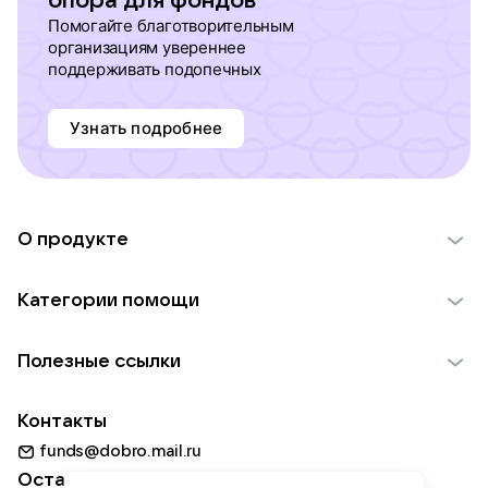
опора для фондов
Помогайте благотворительным
организациям увереннее
поддерживать подопечных
Узнать подробнее
О продукте
О проекте VK Добро
Категории помощи
Отчеты VK Добро
Детям
Использование материалов
Полезные ссылки
Взрослым
Обратная связь
Найти фонд
Пожилым
Контакты
Для НКО
Волонтеры
Животным
funds@dobro.mail.ru
Партнерам
Добрый день
Оставайтесь с нами
Природе