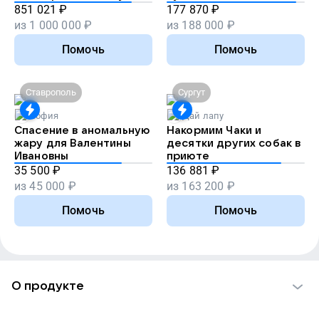
851 021
₽
177 870
₽
из
1 000 000
₽
из
188 000
₽
Помочь
Помочь
Ставрополь
Сургут
София
Дай лапу
Спасение в аномальную
Накормим Чаки и
жару для Валентины
десятки других собак в
Ивановны
приюте
35 500
₽
136 881
₽
из
45 000
₽
из
163 200
₽
Помочь
Помочь
О продукте
О проекте VK Добро