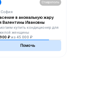
Ставрополь
София
асение в аномальную жару
я Валентины Ивановны
могаем
купить кондиционер для
жилой женщины
 900
₽
из
45 000
₽
Помочь