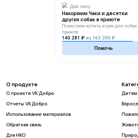
Дай лапу
Накормим Чаки и десятки
других собак в приюте
Помогаем
купить корм для собак
приюте
140 281
₽
из
163 200
₽
Помочь
О продукте
Катег
О проекте VK Добро
Детям
Отчеты VK Добро
Взрос
Использование материалов
Пожил
Обратная связь
Живот
Для НКО
Приро