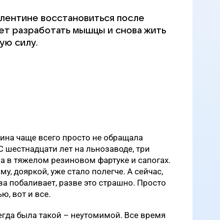
лентине восстановиться после
ет разработать мышцы и снова жить
ую силу.
тина чаще всего просто не обращала
 С шестнадцати лет на льнозаводе, три
а в тяжелом резиновом фартуке и сапогах.
у, дояркой, уже стало полегче. А сейчас,
ва побаливает, разве это страшно. Просто
ю, вот и все.
егда была такой – неутомимой. Все время