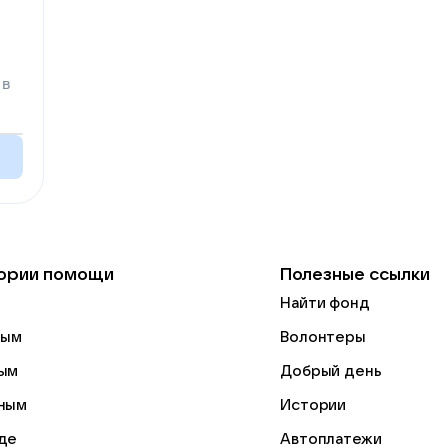
 в
ории помощи
Полезные ссылки
Найти фонд
лым
Волонтеры
ым
Добрый день
ным
Истории
де
Автоплатежи