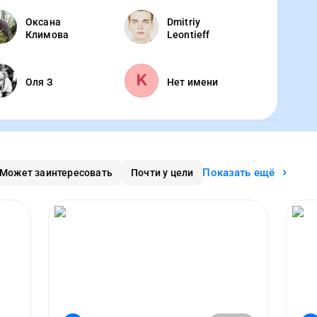
Оксана
Dmitriy
Климова
Leontieff
Оля З
Нет имени
Показать ещё
Может заинтересовать
Почти у цели