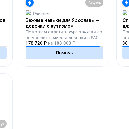
Иркутск
Рассвет
х в
Важные навыки для Ярославы —
Сп
девочки с аутизмом
дл
Помогаем
оплатить курс занятий со
По
,
специалистами для девочки с РАС
по
178 720
₽
из
188 000
₽
36
вой
Помочь
гут