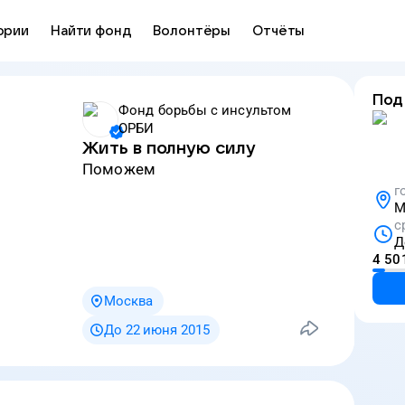
ории
Найти фонд
Волонтёры
Отчёты
Под
Фонд борьбы с инсультом
ОРБИ
Жить в полную силу
Поможем
г
М
с
Д
4 50
Москва
До 22 июня 2015