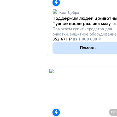
Код Добра
Поддержим людей и животны
Туапсе после разлива мазута
Помогаем
купить средства для
очистки, защитное оборудование
852 671
₽
из
1 000 000
₽
лекарства, корм и предметы пер
необходимости
Помочь
Сур