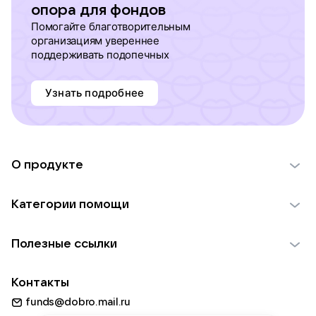
опора для фондов
Помогайте благотворительным
организациям увереннее
поддерживать подопечных
Узнать подробнее
О продукте
О проекте VK Добро
Категории помощи
Отчеты VK Добро
Детям
Использование материалов
Полезные ссылки
Взрослым
Обратная связь
Найти фонд
Пожилым
Контакты
Для НКО
Волонтеры
Животным
funds@dobro.mail.ru
Партнерам