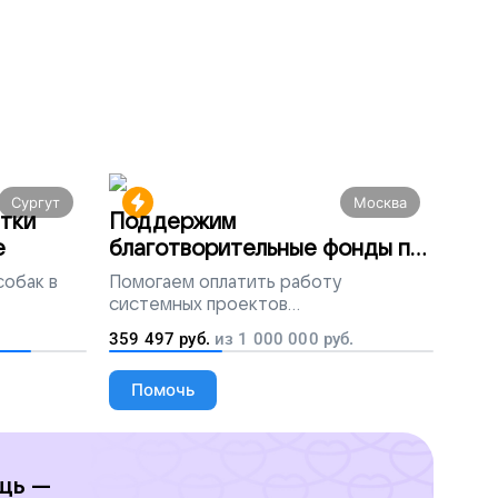
Сургут
Москва
тки
Поддержим
е
благотворительные фонды по
всей России
собак в
Помогаем
оплатить работу
системных проектов
благотворительных организаций
359 497
руб.
из
1 000 000
руб.
Помочь
щь —