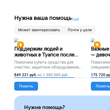
Нужна ваша помощь
Ещё
Может заинтересовать
Почти у цели
Поддержим людей и
Важные 
животных в Туапсе после
— девоч
разлива мазута
Помогаем
купить средства для
Помогаем
очистки, защитное оборудование,
специалис
лекарства, корм и предметы первой
849 221
руб.
из
1 000 000
руб.
175 720
ру
необходимости
Помочь
Помочь
Нужна помощь?