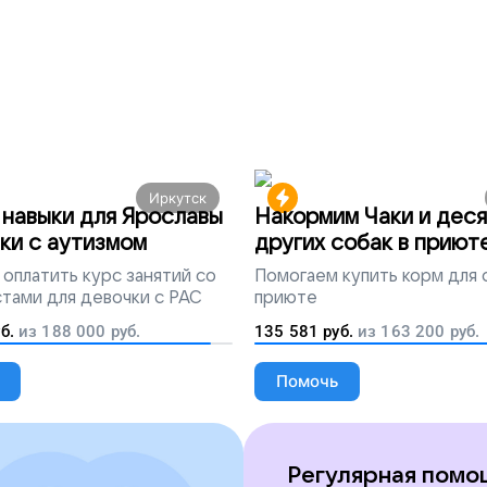
Иркутск
навыки для Ярославы
Накормим Чаки и деся
ки с аутизмом
других собак в приют
оплатить курс занятий со
Помогаем
купить корм для 
тами для девочки с РАС
приюте
б.
из
188 000
руб.
135 581
руб.
из
163 200
руб.
Помочь
Регулярная помо