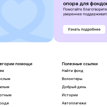
опора для фондо
Помогайте благотворит
увереннее поддерживат
Узнать подробнее
егории помощи
Полезные ссылки
ям
Найти фонд
ослым
Волонтеры
илым
Добрый день
отным
Истории
роде
Автоплатежи