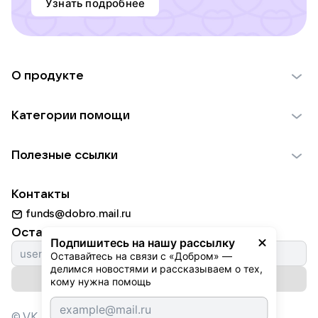
Узнать подробнее
О продукте
О проекте VK Добро
Категории помощи
Отчеты VK Добро
Детям
Использование материалов
Полезные ссылки
Взрослым
Обратная связь
Найти фонд
Пожилым
Контакты
Для НКО
Волонтеры
Животным
funds@dobro.mail.ru
Партнерам
Добрый день
Оставайтесь с нами
Природе
Подпишитесь на нашу рассылку
Истории
Оставайтесь на связи с «Добром» — 
Культуре
делимся новостями и рассказываем о тех, 
Автоплатежи
Подписаться на рассылку
Фондам
кому нужна помощь
© VK,
2026
г. Все права защищены.