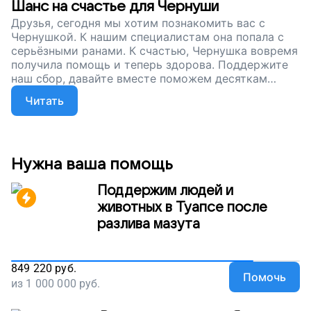
Шанс на счастье для Чернуши
Друзья, сегодня мы хотим познакомить вас с
Чернушкой. К нашим специалистам она попала с
серьёзными ранами. К счастью, Чернушка вовремя
получила помощь и теперь здорова. Поддержите
наш сбор, давайте вместе поможем десяткам
пострадавших от жизни на улице хвостиков. Пусть
Читать
они крепко встанут на лапы и найдут дом!
Нужна ваша помощь
Поддержим людей и
животных в Туапсе после
разлива мазута
849 220
руб.
Помочь
из
1 000 000
руб.