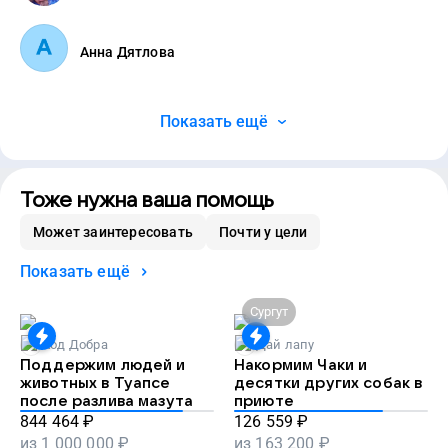
Анна Дятлова
Показать ещё
Тоже нужна ваша помощь
Может заинтересовать
Почти у цели
Показать ещё
Сургут
Код Добра
Дай лапу
Поддержим людей и
Накормим Чаки и
животных в Туапсе
десятки других собак в
после разлива мазута
приюте
844 464
₽
126 559
₽
из
1 000 000
₽
из
163 200
₽